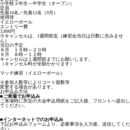
小学校３年生～中学生（オープン）
定員
先着16名／先着12名（9月）
使用球
イエローボール
エントリー費
3,800円
※キャンセルは、1週間前迄（練習会当日は日数に含みませ
ん）
当日の予定
８月 １６時～２０時
９月 ８時～１２時
キャンセルは１週間前までにお願いします。
（キャンセル料が全額かかります）
マッチ練習（イエローボール）
※参加人数等によりコート面数等
変更する場合があります。
お申込み方法
■ご来場でお申込み
ご来場時に所定の大会申込用紙をご記入後、フロントへ提出し
てください。
■インターネットでのお申込み
下記お申込みフォームより、必要事項を入力後、送信してくだ
さい。