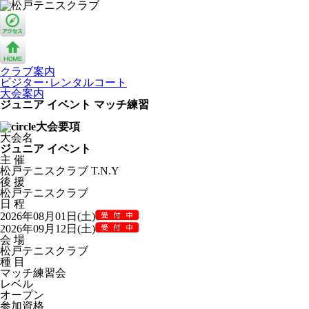
クラブ案内
ビジター･レンタルコート
大会案内
ジュニア イベント マッチ練習
大会要項
大会名
ジュニア イベント
主 催
松戸テニスクラブ T.N.Y
後 援
松戸テニスクラブ
日 程
2026年08月01日(土)
2026年09月12日(土)
会 場
松戸テニスクラブ
種 目
マッチ練習会
レベル
オープン
参加資格