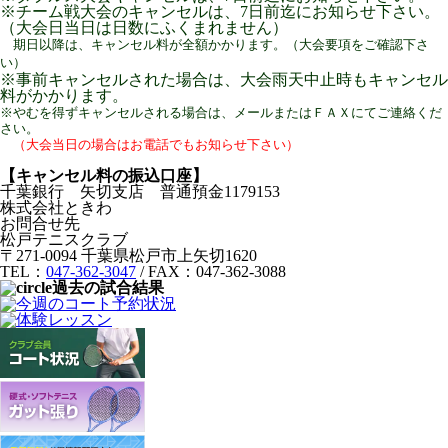
※チーム戦大会のキャンセルは、7日前迄にお知らせ下さい。
（大会日当日は日数にふくまれません）
期日以降は、キャンセル料が全額かかります。（大会要項をご確認下さ
い）
※事前キャンセルされた場合は、大会雨天中止時もキャンセル
料がかかります。
※やむを得ずキャンセルされる場合は、メールまたはＦＡＸにてご連絡くだ
さい。
（大会当日の場合はお電話でもお知らせ下さい）
【キャンセル料の振込口座】
千葉銀行 矢切支店 普通預金1179153
株式会社ときわ
お問合せ先
松戸テニスクラブ
〒271-0094 千葉県松戸市上矢切1620
TEL：
047-362-3047
/ FAX：047-362-3088
過去の試合結果