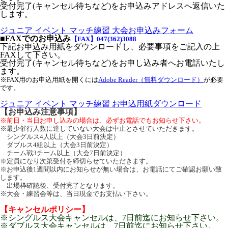
受付完了(キャンセル待ちなど)をお申込みアドレスへ返信いた
します。
ジュニア イベント マッチ練習 大会お申込みフォーム
■FAXでのお申込み
【FAX】047(362)3088
下記お申込み用紙をダウンロードし、必要事項をご記入の上
FAXして下さい。
受付完了(キャンセル待ちなど)をお申し込み者へお電話いたし
ます。
※FAX用のお申込用紙を開くには
Adobe Reader（無料ダウンロード）
が必要
です。
ジュニア イベント マッチ練習 お申込用紙ダウンロード
【お申込み注意事項】
※前日・当日お申し込みの場合は、必ずお電話でもお知らせ下さい。
※最少催行人数に達していない大会は中止とさせていただきます。
シングルス4人以上（大会3日前決定）
ダブルス4組以上（大会3日前決定）
チーム戦3チーム以上（大会7日前決定）
※定員になり次第受付を締切らせていただきます。
※お申込後1週間以内にお知らせが無い場合は、お電話にてご確認お願い致
します。
出場枠確認後、受付完了となります。
※大会・練習会等は、当日現金でお支払い下さい。
【キャンセルポリシー】
※シングルス大会キャンセルは、7日前迄にお知らせ下さい。
※ダブルス大会キャンセルは、7日前迄にお知らせ下さい。