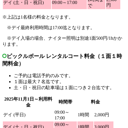
デイ (土・日・祝日)
09:00～17:00
円
で
※上記は1名様の料金となります。
※デイ最終利用時間は17:00迄となります。
※デイ入場の場合、ナイター照明は別途1面500円/1hかか
ります。
ピックルボール レンタルコート料金（１面１時
間料金）
ご予約は電話予約のみです。
１面は最大７名迄です。
土・日・祝日の駐車場は１面につき２台迄です。
2025年11月1日～利用料
時間帯
料金
金
09:00～
デイ (平日)
1時間
2,000円
17:00
09:00～
デイ (土・日・祝日)
1時間
3,000円