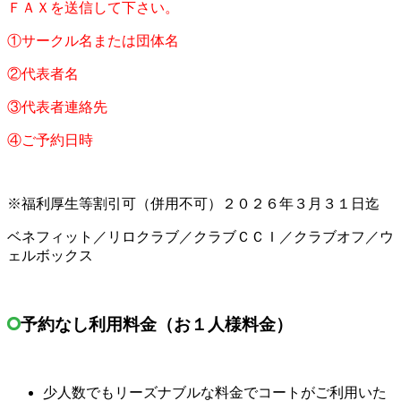
ＦＡＸを送信して下さい。
①サークル名または団体名
②代表者名
③代表者連絡先
④ご予約日時
※福利厚生等割引可（併用不可）２０２６年３月３１日迄
ベネフィット／リロクラブ／クラブＣＣＩ／クラブオフ／ウ
ェルボックス
予約なし利用料金（お１人様料金）
少人数でもリー
ズナ
ブルな料金でコートがご利用いた