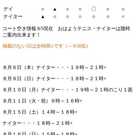
デイ
○
▲
○
○
〇
○
○
ナイター
▲
○
○
○
○
○
×
コート空き情報 8/5現在 おはようテニス・ナイターは随時
ご案内出来ます！
掲載のない日は全時間○です（～9
/30
迄)
８月６日（木）ナイター・・・１９時～２１時×
８月９日（日）ナイター・・・１８時～２１時×
８月１０日（月）ナイター・・・１９時～２１時のこり１面
８月１１日（火・祝）９時～１６時×
８月１５日（土）１４時～１８時×
ナイター・・・１８時～２１時×
８月１６日（日）１５時～１８時×