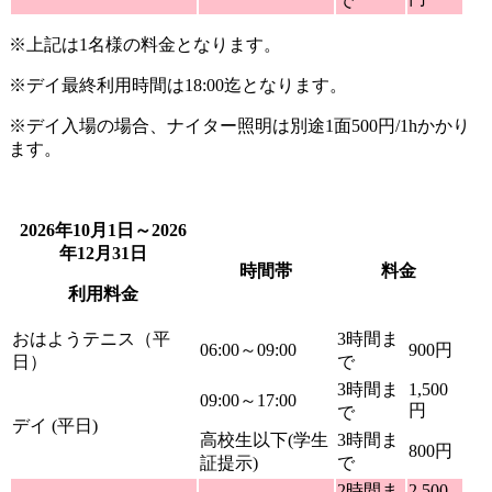
で
※上記は1名様の料金となります。
※デイ最終利用時間は18:00迄となります。
※デイ入場の場合、ナイター照明は別途1面500円/1hかかり
ます。
2026年10月1日～2026
年12月31日
時間帯
料金
利用料金
おはようテニス（平
3時間ま
06:00～09:00
900円
日）
で
3時間ま
1,500
09:00～17:00
円
で
デイ (平日)
高校生以下(学生
3時間ま
800円
証提示)
で
2時間ま
2,500