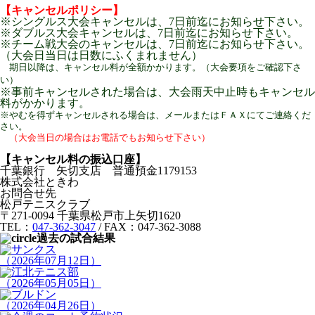
【キャンセルポリシー】
※シングルス大会キャンセルは、7日前迄にお知らせ下さい。
※ダブルス大会キャンセルは、7日前迄にお知らせ下さい。
※チーム戦大会のキャンセルは、7日前迄にお知らせ下さい。
（大会日当日は日数にふくまれません）
期日以降は、キャンセル料が全額かかります。（大会要項をご確認下さ
い）
※事前キャンセルされた場合は、大会雨天中止時もキャンセル
料がかかります。
※やむを得ずキャンセルされる場合は、メールまたはＦＡＸにてご連絡くだ
さい。
（大会当日の場合はお電話でもお知らせ下さい）
【キャンセル料の振込口座】
千葉銀行 矢切支店 普通預金1179153
株式会社ときわ
お問合せ先
松戸テニスクラブ
〒271-0094 千葉県松戸市上矢切1620
TEL：
047-362-3047
/ FAX：047-362-3088
過去の試合結果
（2026年07月12日）
（2026年05月05日）
（2026年04月26日）