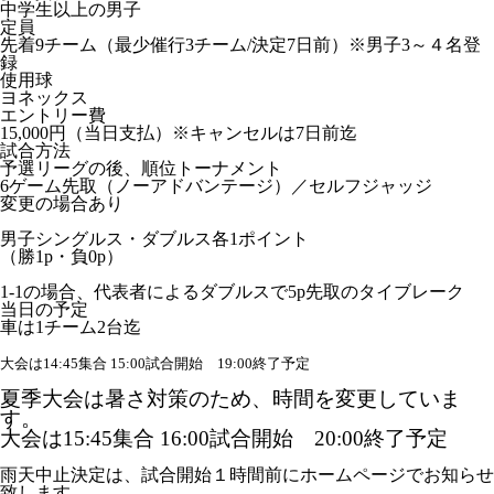
中学生以上の男子
定員
先着9チーム（最少催行3チーム/決定7日前）※男子3～４名登
録
使用球
ヨネックス
エントリー費
15,000円（当日支払）※キャンセルは7日前迄
試合方法
予選リーグの後、順位トーナメント
6ゲーム先取（ノーアドバンテージ）／セルフジャッジ
変更の場合あり
男子シングルス・ダブルス各1ポイント
（勝1p・負0p）
1-1の場合、代表者によるダブルスで5p先取のタイブレーク
当日の予定
車は1チーム2台迄
大会は14:45集合 15:00試合開始 19:00終了予定
夏季大会は暑さ対策のため、時間を変更していま
す。
大会は15:45集合 16:00試合開始 20:00終了予定
雨天中止決定は、試合開始１時間前にホームページでお知らせ
致します