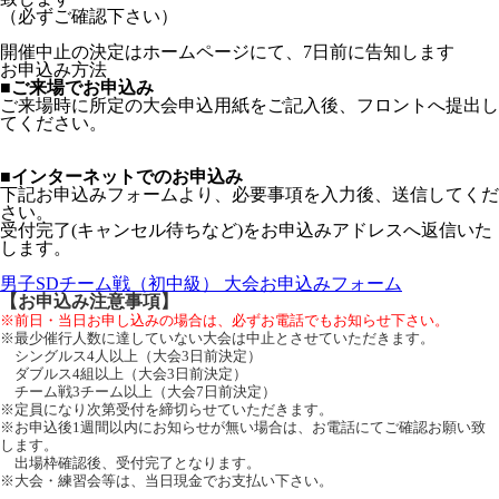
（必ずご確認下さい）
開催中止の決定はホームページにて、7日前に告知します
お申込み方法
■ご来場でお申込み
ご来場時に所定の大会申込用紙をご記入後、フロントへ提出し
てください。
■インターネットでのお申込み
下記お申込みフォームより、必要事項を入力後、送信してくだ
さい。
受付完了(キャンセル待ちなど)をお申込みアドレスへ返信いた
します。
男子SDチーム戦（初中級） 大会お申込みフォーム
【お申込み注意事項】
※前日・当日お申し込みの場合は、必ずお電話でもお知らせ下さい。
※最少催行人数に達していない大会は中止とさせていただきます。
シングルス4人以上（大会3日前決定）
ダブルス4組以上（大会3日前決定）
チーム戦3チーム以上（大会7日前決定）
※定員になり次第受付を締切らせていただきます。
※お申込後1週間以内にお知らせが無い場合は、お電話にてご確認お願い致
します。
出場枠確認後、受付完了となります。
※大会・練習会等は、当日現金でお支払い下さい。