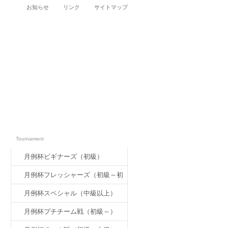
お知らせ
リンク
サイトマップ
大会案内
Tournament
月例杯ビギナーズ（初級）
月例杯フレッシャーズ（初級～初
中級）
月例杯スペシャル（中級以上）
月例杯プチチーム戦（初級～）