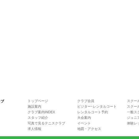
トップページ
クラブ会員
スクール
ラブ
施設案内
ビジター･レンタルコート
スクー
クラブ案内INDEX
レンタルコート予約
一般ス
スタッフ紹介
大会案内
ジュニ
写真で見るテニスクラブ
イベント
体験レ
求人情報
地図・アクセス