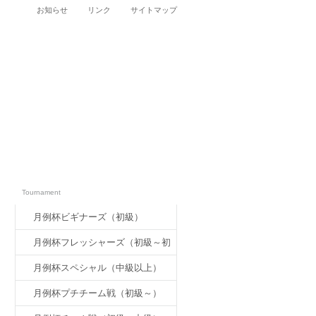
お知らせ
リンク
サイトマップ
大会案内
Tournament
月例杯ビギナーズ（初級）
月例杯フレッシャーズ（初級～初
中級）
月例杯スペシャル（中級以上）
月例杯プチチーム戦（初級～）