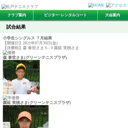
クラブ案内
ビジター･レンタルコート
大会案内
試合結果
小学生シングルス ７月結果
【開催日】2021年07月30日(金)
【決勝戦】森 泰世さま 6 - 0 園延 実桃さま
森 泰世さま(グリーンテニスプラザ)
園延 実桃さま(グリーンテニスプラザ)