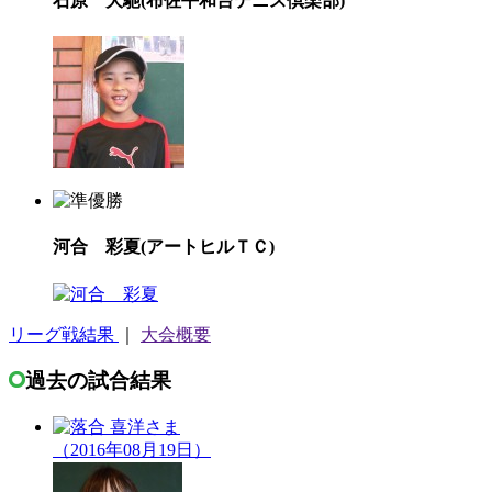
石原 大馳(布佐平和台テニス倶楽部)
河合 彩夏(アートヒルＴＣ)
リーグ戦結果
｜
大会概要
過去の試合結果
（2016年08月19日）