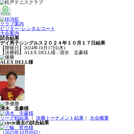
クラブ案内
ビジター･レンタルコート
大会案内
試合結果
デイ男子シングルス２０２４年１０月１７日結果
【開催日】2024年10月17日(木)
【決勝戦】ALEX DELL様 - 清水 圭豪様
ALEX DELL様
清水 圭豪様
リーグ戦結果
｜
決勝トーナメント結果
｜
大会概要
過去の試合結果
（2025年10月09日）