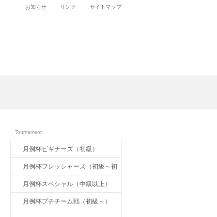
お知らせ
リンク
サイトマップ
大会案内
Tournament
月例杯ビギナーズ（初級）
月例杯フレッシャーズ（初級～初
中級）
月例杯スペシャル（中級以上）
月例杯プチチーム戦（初級～）