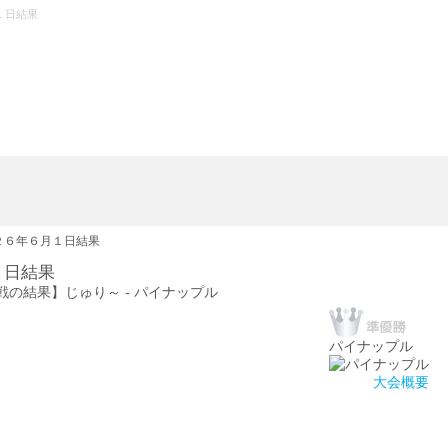
１日結果
２６年６月１日結果
１日結果
決勝戦の結果】じゅり～ - パイナップル
パイナップル
大会概要