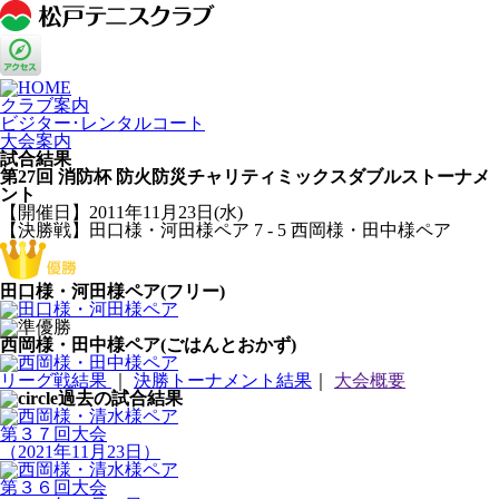
クラブ案内
ビジター･レンタルコート
大会案内
試合結果
第27回 消防杯 防火防災チャリティミックスダブルストーナメ
ント
【開催日】2011年11月23日(水)
【決勝戦】田口様・河田様ペア 7 - 5 西岡様・田中様ペア
田口様・河田様ペア(フリー)
西岡様・田中様ペア(ごはんとおかず)
リーグ戦結果
｜
決勝トーナメント結果
｜
大会概要
過去の試合結果
第３７回大会
（2021年11月23日）
第３６回大会