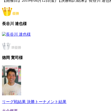
【開催日】2019年04月12日(金) 【決勝戦の結果】長谷川 達也様 
長谷川 達也様
徳岡 寛司様
リーグ戦結果
決勝トーナメント結果
大会概要