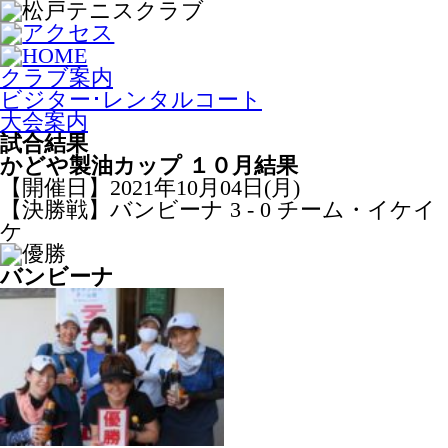
クラブ案内
ビジター･レンタルコート
大会案内
試合結果
かどや製油カップ １０月結果
【開催日】2021年10月04日(月)
【決勝戦】バンビーナ 3 - 0 チーム・イケイ
ケ
バンビーナ
チーム・イケイケ
リーグ戦結果
｜
決勝トーナメント結果
｜
大
会概要
過去の試合結果
（2022年04月18日）