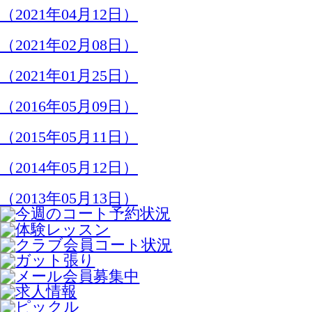
メニュー
クラブ案内
スクール
ビジター･レンタルコート
大会案内
体験レッスン
メール会員登録
お問い合わせ
お知らせ
047-362-3047
メールでお問い合わせ
松戸テニスクラブ
〒271-0094 千葉県松戸市上矢切1620
営業時間：6:00 ～ 22:00（年中無休）
ホーム
ページの上へ
Copyright © Matsudo Tennis Club All Rights
Reserved.