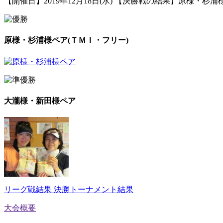
【開催日】2019年12月18日(水) 【決勝戦の結果】原様・杉浦様
原様・杉浦様ペア(ＴＭＩ・フリー)
大瀧様・新田様ペア
リーグ戦結果
決勝トーナメント結果
大会概要