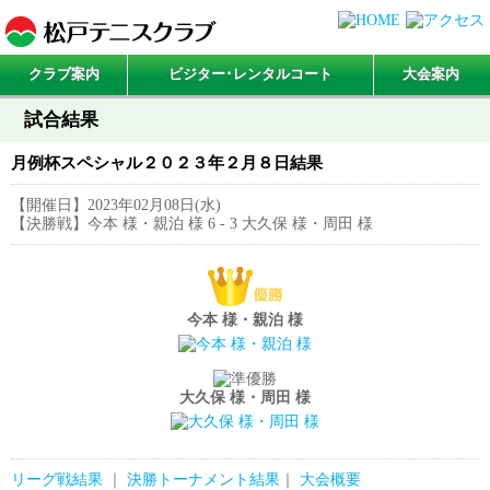
クラブ案内
ビジター･レンタルコート
大会案内
試合結果
月例杯スペシャル２０２３年２月８日結果
【開催日】2023年02月08日(水)
【決勝戦】今本 様・親泊 様 6 - 3 大久保 様・周田 様
今本 様・親泊 様
大久保 様・周田 様
リーグ戦結果
｜
決勝トーナメント結果
｜
大会概要