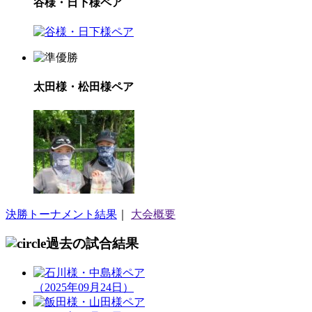
谷様・日下様ペア
太田様・松田様ペア
決勝トーナメント結果
｜
大会概要
過去の試合結果
（2025年09月24日）